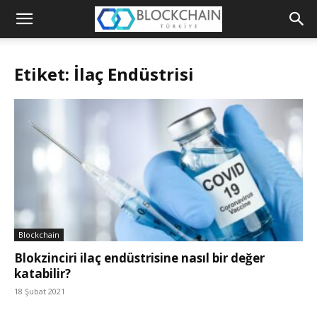
Blockchain
Türkiye
Etiket: İlaç Endüstrisi
Platformu
Blockchain
Blokzinciri ilaç endüstrisine nasıl bir değer
katabilir?
18 Şubat 2021