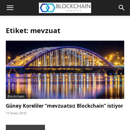
Blockchain
Türkiye
Etiket: mevzuat
Platformu
Blockchain
Güney Koreliler “mevzuatsız Blockchain” istiyor
15 Nisan 2018