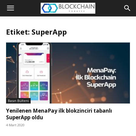
Blockchain
Türkiye
Etiket: SuperApp
Platformu
Basın Bülteni
Yenilenen MenaPay ilk blokzinciri tabanlı
SuperApp oldu
4 Mart 2020