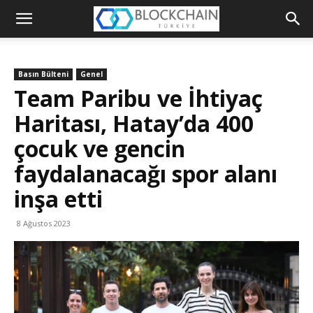
Blockchain
Türkiye
Basın Bülteni
Genel
Platformu
Team Paribu ve İhtiyaç
Haritası, Hatay’da 400
çocuk ve gencin
faydalanacağı spor alanı
inşa etti
8 Ağustos 2023