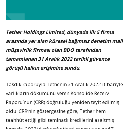
Tether Holdings Limited, dünyada ilk 5 firma
arasında yer alan küresel bağımsız denetim mali
müşavirlik firması olan BDO tarafından
tamamlanan 31 Aralık 2022 tarihli güvence
görüşü halkın erişimine sundu.
Tasdik raporuyla Tether’in 31 Aralık 2022 itibariyle
varlıkların dökümünü veren Konsolide Rezerv
Raporu’nun (CRR) doğruluğu yeniden teyit edilmiş
oldu. CRR’nin göstergesine göre, Tether hem
taahhüt ettiği gibi teminatlı kredilerini azaltmış
hem de, 2022’yi sıfır sıfır ticari senet ve en az 67