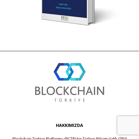
HAKKIMIZDA
Blockchain Türkiye Platformu (BCTR) bir
Türkiye Bilişim Vakfı (TBV)