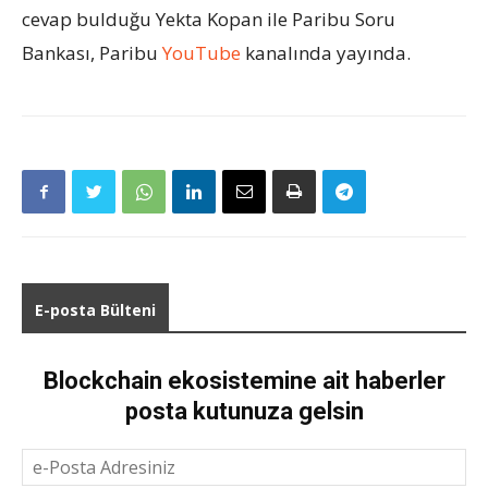
cevap bulduğu Yekta Kopan ile
Paribu
Soru
Bankası,
Paribu
YouTube
kanalında yayında.
E-posta Bülteni
Blockchain ekosistemine ait haberler
posta kutunuza gelsin