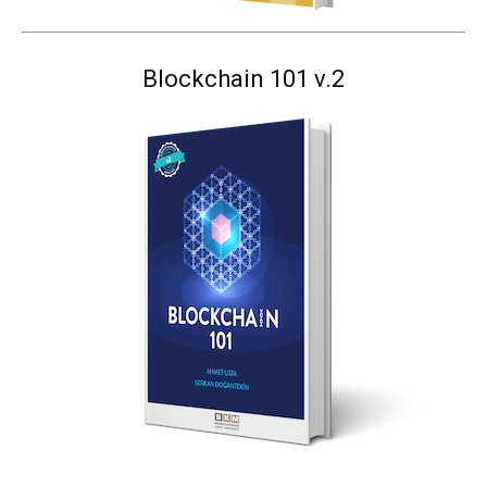
Blockchain 101 v.2