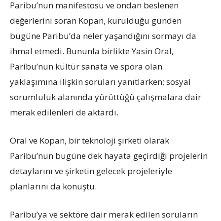
Paribu
’nun manifestosu ve ondan beslenen
değerlerini soran Kopan, kurulduğu günden
bugüne
Paribu
’da neler yaşandığını sormayı da
ihmal etmedi. Bununla birlikte Yasin Oral,
Paribu
’nun kültür sanata ve spora olan
yaklaşımına ilişkin soruları yanıtlarken; sosyal
sorumluluk alanında yürüttüğü çalışmalara dair
merak edilenleri de aktardı.
Oral ve Kopan, bir teknoloji şirketi olarak
Paribu
’nun bugüne dek hayata geçirdiği projelerin
detaylarını ve şirketin gelecek projeleriyle
planlarını da konuştu.
Paribu
’ya ve sektöre dair merak edilen soruların