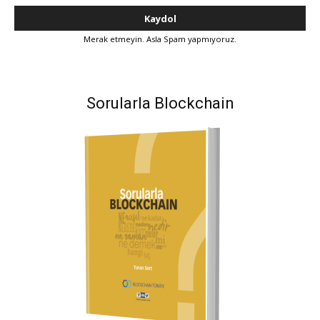
Merak etmeyin. Asla Spam yapmıyoruz.
Sorularla Blockchain