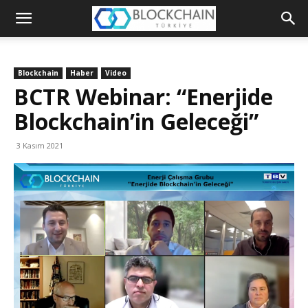
Blockchain
Türkiye
Blockchain
Haber
Video
Platformu
BCTR Webinar: “Enerjide
Blockchain’in Geleceği”
3 Kasım 2021