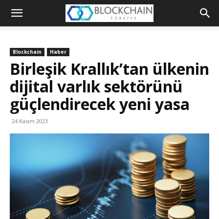
Blockchain
Türkiye
Blockchain
Haber
Platformu
Birleşik Krallık’tan ülkenin
dijital varlık sektörünü
güçlendirecek yeni yasa
24 Kasım 2023