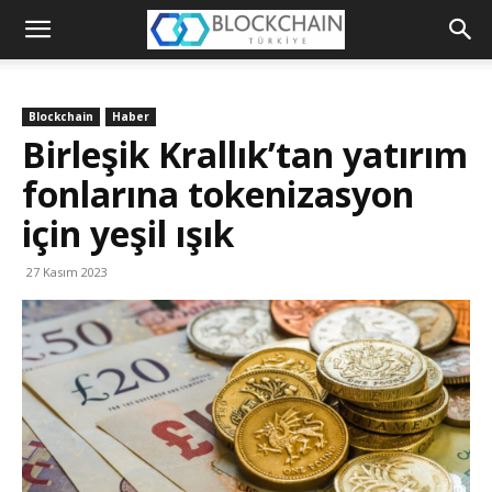
Blockchain
Türkiye
Blockchain
Haber
Platformu
Birleşik Krallık’tan yatırım
fonlarına tokenizasyon
için yeşil ışık
27 Kasım 2023