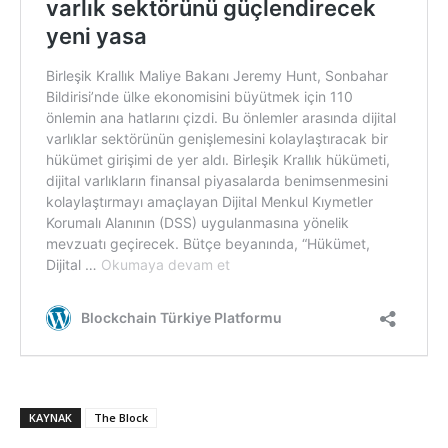
KAYNAK
The Block