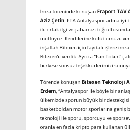
İmza töreninde konuşan
Fraport TAV 
Aziz Çetin
, FTA Antalyaspor adına iyi b
ile ortak ilgi ve çabamız doğrultusunda
mutluyuz. Kendilerine kulübümüze verdi
inşallah Bitexen için faydalı işlere im
Bitexen’e verdik. Ayrıca “Fan Token” ça
herkese sonsuz teşekkürlerimizi sunuyo
Törende konuşan
Bitexen Teknoloji 
Erdem
, “Antalyaspor ile böyle bir an
ülkemizde sporun büyük bir destekçisi
basketboldan motor sporlarına geniş b
teknoloji ile sporu, sporcuyu ve sporse
oranla en fazla kripto para kullanan ül