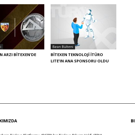
i
Basın Bülteni
N ARZI BITEXEN’DE
BITEXEN TEKNOLOJI İTÜRO
LITE’IN ANA SPONSORU OLDU
KIMIZDA
B