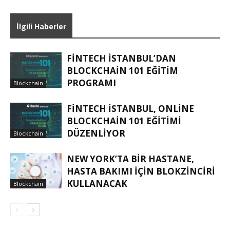
İlgili Haberler
FINTECH İSTANBUL’DAN
BLOCKCHAIN 101 EĞITIM
PROGRAMI
Blockchain
FINTECH İSTANBUL, ONLINE
BLOCKCHAIN 101 EĞITIMI
DÜZENLIYOR
Blockchain
NEW YORK’TA BIR HASTANE,
HASTA BAKIMI IÇIN BLOKZINCIRI
KULLANACAK
Blockchain