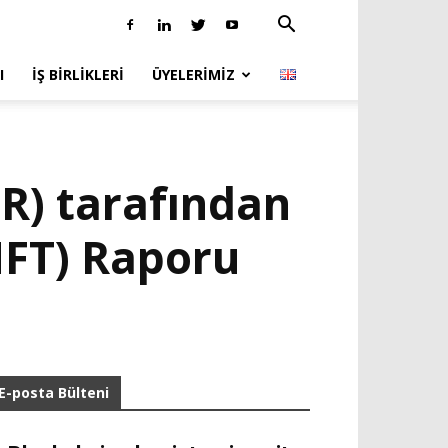
I
İŞ BIRLIKLERI
ÜYELERIMIZ
R) tarafından
NFT) Raporu
E-posta Bülteni