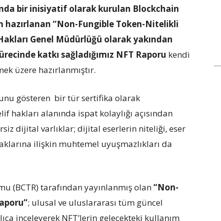
ında bir inisiyatif olarak kurulan Blockchain
 hazırlanan “Non-Fungible Token-Nitelikli
f Hakları Genel Müdürlüğü olarak yakından
 sürecinde katkı sağladığımız NFT Raporu
kendi
mek üzere hazırlanmıştır.
ğunu gösteren bir tür sertifika olarak
elif hakları alanında ispat kolaylığı açısından
 dijital varlıklar; dijital eserlerin niteliği, eser
 haklarına ilişkin muhtemel uyuşmazlıkları da
rmu (BCTR) tarafından yayınlanmış olan
“Non-
Raporu
”
; ulusal ve uluslararası tüm güncel
ıca inceleyerek NFT’lerin gelecekteki kullanım