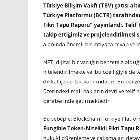
Türkiye Bilişim Vakfı (TBV) çatısı alt
Türkiye Platformu (BCTR) tarafından
Fikri Tapu Raporu
” yayınlandı. Teli
takip ettiğimiz ve projelendirilmesi
alanında önemli bir ihtiyaca cevap ver
NFT, dijital bir varlığın benzersiz oldu
nitelendirilmekte ve bu özelliğiyle de t
dikkat çekici bir konumdadır. Bu benzersiz
üzerindeki mali hakların devri ve telif
beraberinde getirmektedir.
Bu sebeple; Blockchain Türkiye Platfo
Fungible Token-Nitelikli Fikri Tapu 
hukuki düzenleme ve çalışmaları detayl