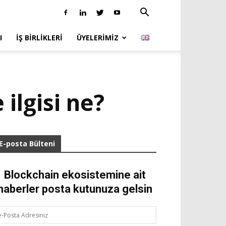
I
İŞ BIRLIKLERI
ÜYELERIMIZ
 ilgisi ne?
E-posta Bülteni
Blockchain ekosistemine ait
haberler posta kutunuza gelsin