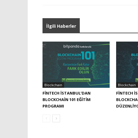
İlgili Haberler
Blockchain
Blockchain
FINTECH İSTANBUL’DAN
FINTECH İ
BLOCKCHAIN 101 EĞITIM
BLOCKCHAI
PROGRAMI
DÜZENLIY