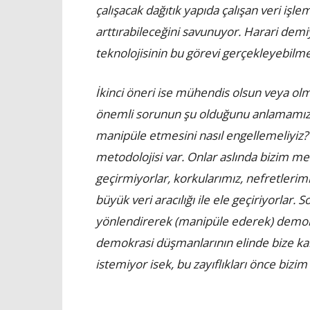
çalışacak dağıtık yapıda çalışan veri işl
arttırabileceğini savunuyor. Harari de
teknolojisinin bu görevi gerçekleyebilm
İkinci öneri ise mühendis olsun veya olm
önemli sorunun şu olduğunu anlamamızı is
manipüle etmesini nasıl engellemeliyiz?
metodolojisi var. Onlar aslında bizim me
geçirmiyorlar, korkularımız, nefretlerimi
büyük veri aracılığı ile ele geçiriyorlar. 
yönlendirerek (manipüle ederek) demokras
demokrasi düşmanlarının elinde bize karş
istemiyor isek, bu zayıflıkları önce bizi