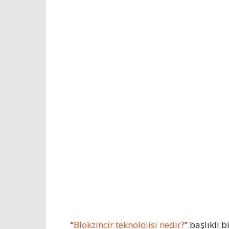
“
Blokzincir teknolojisi nedir?
” başlıklı 