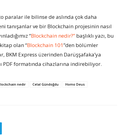
to paralar ile bilinse de aslında çok daha
eni tanışanlar ve bir Blockchain projesinin nasıl
yınladığımız “
Blockchain nedir?”
başlıklı yazı, bu
itap olan “
Blockchain 101
”den bölümler
lar, BKM Express üzerinden Darüşşafaka’ya
bı PDF formatında cihazlarına indirebiliyor.
lockchain nedir
Celal Gündoğdu
Homo Deus