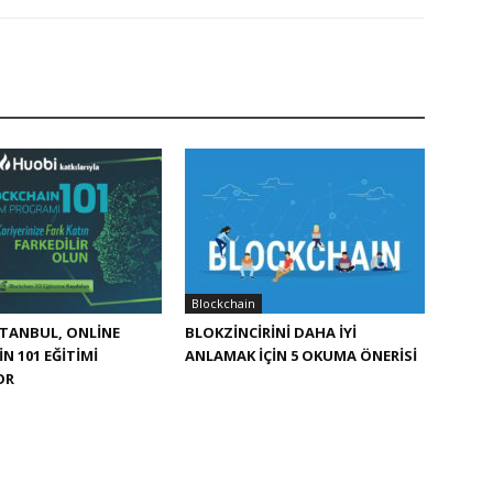
Blockchain
STANBUL, ONLINE
BLOKZINCIRINI DAHA IYI
N 101 EĞITIMI
ANLAMAK IÇIN 5 OKUMA ÖNERISI
OR