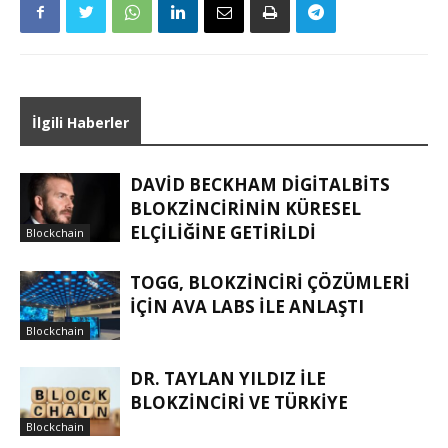
İlgili Haberler
DAVID BECKHAM DIGITALBITS
BLOKZINCIRININ KÜRESEL
ELÇILIĞINE GETIRILDI
Blockchain
TOGG, BLOKZINCIRI ÇÖZÜMLERI
IÇIN AVA LABS ILE ANLAŞTI
Blockchain
DR. TAYLAN YILDIZ ILE
BLOKZINCIRI VE TÜRKIYE
Blockchain