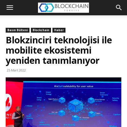
Blockchain
Türkiye
Basın Bülteni
Blockchain
Haber
Platformu
Blokzinciri teknolojisi ile
mobilite ekosistemi
yeniden tanımlanıyor
25 Mart 2022