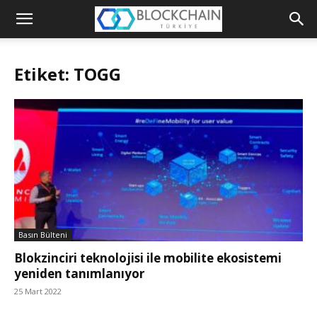
Blockchain
Türkiye
Etiket: TOGG
Platformu
Basın Bülteni
Blokzinciri teknolojisi ile mobilite ekosistemi
yeniden tanımlanıyor
25 Mart 2022