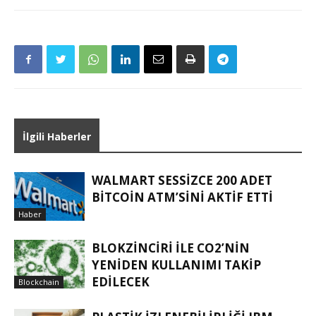
İlgili Haberler
WALMART SESSIZCE 200 ADET
BITCOIN ATM’SINI AKTIF ETTI
Haber
BLOKZINCIRI ILE CO2’NIN
YENIDEN KULLANIMI TAKIP
EDILECEK
Blockchain