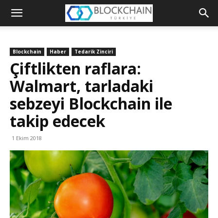
Blockchain
Türkiye
Blockchain
Haber
Tedarik Zinciri
Platformu
Çiftlikten raflara:
Walmart, tarladaki
sebzeyi Blockchain ile
takip edecek
1 Ekim 2018