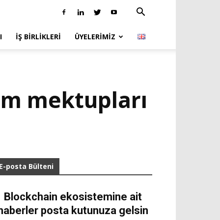
I
İŞ BIRLIKLERI
ÜYELERIMIZ
tim mektupları
E-posta Bülteni
Blockchain ekosistemine ait
haberler posta kutunuza gelsin