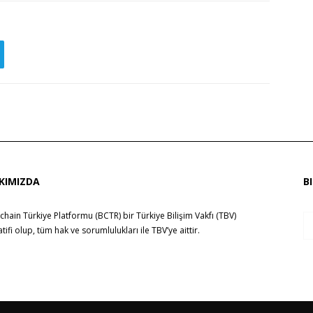
KIMIZDA
B
chain Türkiye Platformu (BCTR) bir
Türkiye Bilişim Vakfı (TBV)
yatifi olup, tüm hak ve sorumlulukları ile
TBV
’ye aittir.