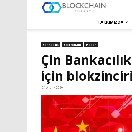
Blockchain
Türkiye
HAKKIMIZDA
Platformu
Bankacılık
Blockchain
Haber
Çin Bankacılık
için blokzinci
24 Aralık 2020