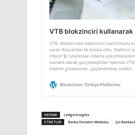
KAYNAK
LedgerInsights
ETIKETLER
Banka Denetim Mektubu
Çin Bankacılı