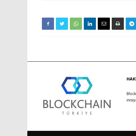
HAK
Block
inisi