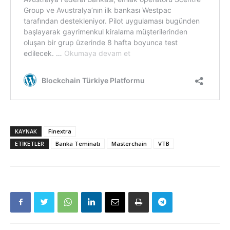
KAYNAK
Finextra
ETIKETLER
Banka Teminatı
Masterchain
VTB