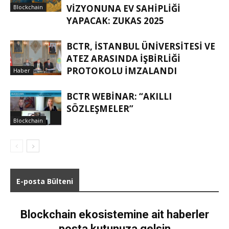
VIZYONUNA EV SAHIPLIĞI
Blockchain
YAPACAK: ZUKAS 2025
BCTR, İSTANBUL ÜNIVERSITESI VE
ATEZ ARASINDA IŞBIRLIĞI
PROTOKOLU IMZALANDI
Haber
BCTR WEBINAR: “AKILLI
SÖZLEŞMELER”
Blockchain
E-posta Bülteni
Blockchain ekosistemine ait haberler
posta kutunuza gelsin