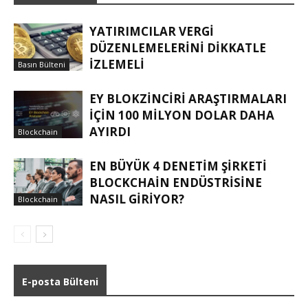
YATIRIMCILAR VERGI
DÜZENLEMELERINI DIKKATLE
IZLEMELI
Basın Bülteni
EY BLOKZINCIRI ARAŞTIRMALARI
IÇIN 100 MILYON DOLAR DAHA
AYIRDI
Blockchain
EN BÜYÜK 4 DENETIM ŞIRKETI
BLOCKCHAIN ENDÜSTRISINE
NASIL GIRIYOR?
Blockchain
E-posta Bülteni