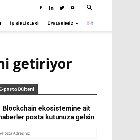
I
İŞ BIRLIKLERI
ÜYELERIMIZ
ni getiriyor
E-posta Bülteni
Blockchain ekosistemine ait
haberler posta kutunuza gelsin