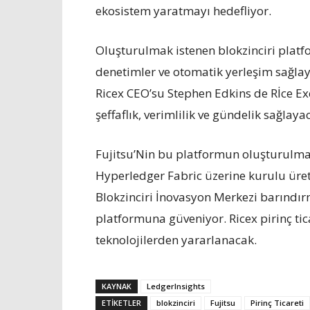
ekosistem yaratmayı hedefliyor.
Oluşturulmak istenen blokzinciri platfor
denetimler ve otomatik yerleşim sağlaya
Ricex CEO’su Stephen Edkins de Rİce Ex
şeffaflık, verimlilik ve gündelik sağlaya
Fujitsu’Nin bu platformun oluşturulmas
Hyperledger Fabric üzerine kurulu üre
Blokzinciri İnovasyon Merkezi barındı
platformuna güveniyor. Ricex pirinç ti
teknolojilerden yararlanacak.
KAYNAK
LedgerInsights
ETIKETLER
blokzinciri
Fujitsu
Pirinç Ticareti