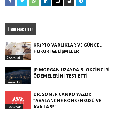
İlgili Haberler
KRIPTO VARLIKLAR VE GÜNCEL
HUKUKI GELIŞMELER
Blockchain
JP MORGAN UZAYDA BLOKZINCIRI
ÖDEMELERINI TEST ETTI
Bankacılık
DR. SONER CANKO YAZDI:
“AVALANCHE KONSENSÜSÜ VE
AVA LABS”
Blockchain