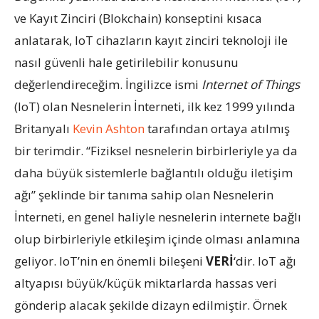
ve Kayıt Zinciri (Blokchain) konseptini kısaca
anlatarak, IoT cihazların kayıt zinciri teknoloji ile
nasıl güvenli hale getirilebilir konusunu
değerlendireceğim. İngilizce ismi
Internet of Things
(IoT) olan Nesnelerin İnterneti, ilk kez 1999 yılında
Britanyalı
Kevin Ashton
tarafından ortaya atılmış
bir terimdir. “Fiziksel nesnelerin birbirleriyle ya da
daha büyük sistemlerle bağlantılı olduğu iletişim
ağı” şeklinde bir tanıma sahip olan Nesnelerin
İnterneti, en genel haliyle nesnelerin internete bağlı
olup birbirleriyle etkileşim içinde olması anlamına
geliyor.
IoT’nin en önemli bileşeni
VERİ
‘dir. IoT ağı
altyapısı büyük/küçük
miktarlarda hassas veri
gönderip alacak şekilde dizayn edilmiştir. Örnek