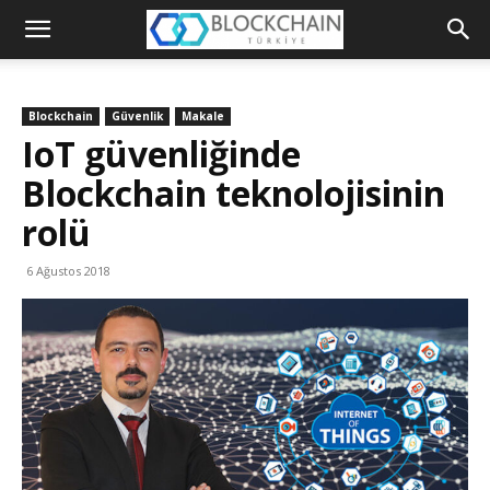
Blockchain
Türkiye
Blockchain
Güvenlik
Makale
Platformu
IoT güvenliğinde
Blockchain teknolojisinin
rolü
6 Ağustos 2018