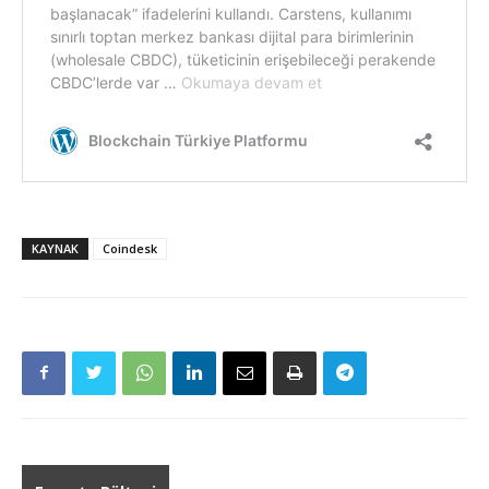
KAYNAK
Coindesk