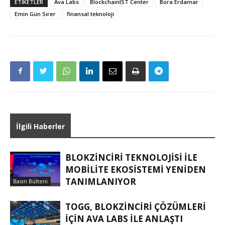
ETIKETLER
Ava Labs
BlockchainIST Center
Bora Erdamar
Emin Gün Sirer
finansal teknoloji
İlgili Haberler
BLOKZINCIRI TEKNOLOJISI ILE
MOBILITE EKOSISTEMI YENIDEN
TANIMLANIYOR
Basın Bülteni
TOGG, BLOKZINCIRI ÇÖZÜMLERI
IÇIN AVA LABS ILE ANLAŞTI