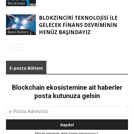
Blockchain
BLOKZINCIRI TEKNOLOJISI ILE
GELECEK FINANS DEVRIMININ
HENÜZ BAŞINDAYIZ
Basın Bülteni
E-posta Bülteni
Blockchain ekosistemine ait haberler
posta kutunuza gelsin
Merak etmeyin. Asla Spam yapmıyoruz.