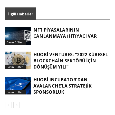
İlgili Haberler
NFT PIYASALARININ
CANLANMAYA İHTIYACI VAR
Basın Bülteni
HUOBI VENTURES: “2022 KÜRESEL
BLOCKCHAIN SEKTÖRÜ IÇIN
DÖNÜŞÜM YILI”
Basın Bülteni
HUOBI INCUBATOR’DAN
AVALANCHE’LA STRATEJIK
SPONSORLUK
Basın Bülteni