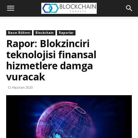
Blockchain
Türkiye
Basın Bülteni
Blockchain
Raporlar
Platformu
Rapor: Blokzinciri
teknolojisi finansal
hizmetlere damga
vuracak
12 Haziran 2020