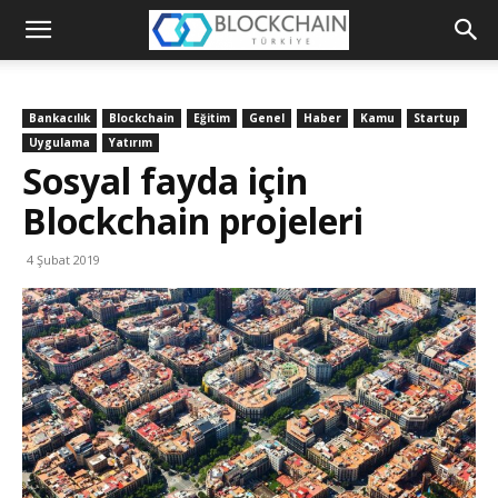
Blockchain
Türkiye
Bankacılık
Blockchain
Eğitim
Genel
Haber
Kamu
Startup
Platformu
Uygulama
Yatırım
Sosyal fayda için
Blockchain projeleri
4 Şubat 2019