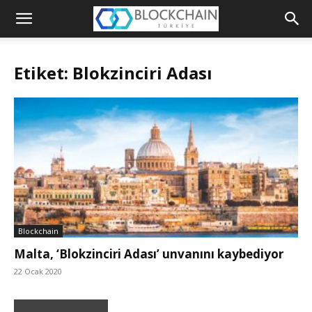
Blockchain
Türkiye
Etiket: Blokzinciri Adası
Platformu
Blockchain
Malta, ‘Blokzinciri Adası’ unvanını kaybediyor
22 Ocak 2020