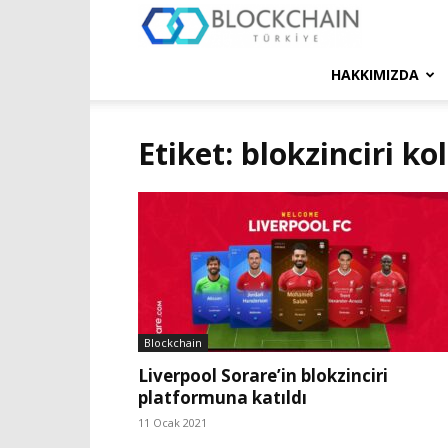
Blockchain
Türkiye
HAKKIMIZDA
Platformu
Etiket: blokzinciri ko
Blockchain
Liverpool Sorare’in blokzinciri
platformuna katıldı
11 Ocak 2021