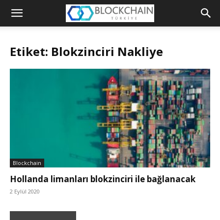
Blockchain
Türkiye
Etiket: Blokzinciri Nakliye
Platformu
Blockchain
Hollanda limanları blokzinciri ile bağlanacak
2 Eylül 2020