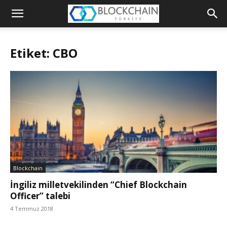
Blockchain
Türkiye
Etiket: CBO
Platformu
Blockchain
İngiliz milletvekilinden “Chief Blockchain
Officer” talebi
4 Temmuz 2018