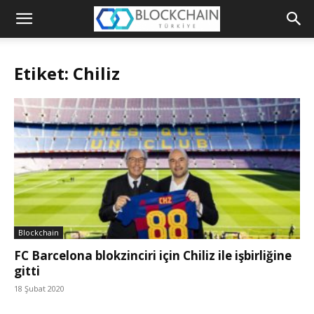
Blockchain
Türkiye
Etiket: Chiliz
Platformu
Blockchain
FC Barcelona blokzinciri için Chiliz ile işbirliğine
gitti
18 Şubat 2020