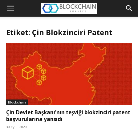
Blockchain
Türkiye
Etiket: Çin Blokzinciri Patent
Platformu
Blockchain
Çin Devlet Başkanı’nın teşviği blokzinciri patent
başvurularına yansıdı
30 Eylül 2020