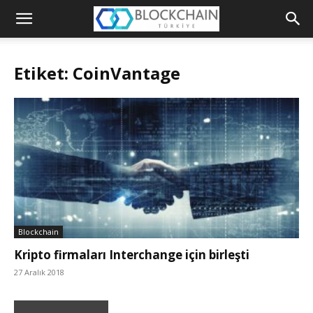
Blockchain
Türkiye
Etiket: CoinVantage
Platformu
Blockchain
Kripto firmaları Interchange için birleşti
27 Aralık 2018