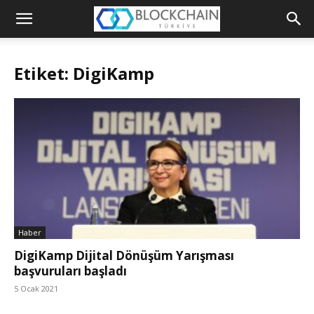
Blockchain
Türkiye
Etiket: DigiKamp
Platformu
Haber
DigiKamp Dijital Dönüşüm Yarışması
başvuruları başladı
5 Ocak 2021