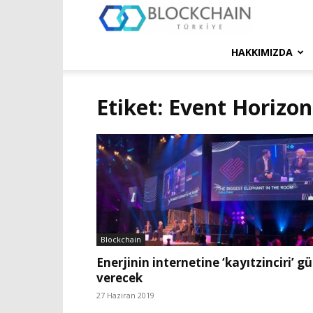
Blockchain
Türkiye
HAKKIMIZDA
Platformu
Etiket: Event Horizo
Blockchain
Enerjinin internetine ‘kayıtzinciri’ g
verecek
27 Haziran 2019