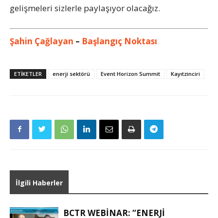
gelişmeleri sizlerle paylaşıyor olacağız.
Şahin Çağlayan
–
Başlangıç Noktası
ETIKETLER
enerji sektörü
Event Horizon Summit
Kayıtzinciri
İlgili Haberler
BCTR WEBINAR: “ENERJI