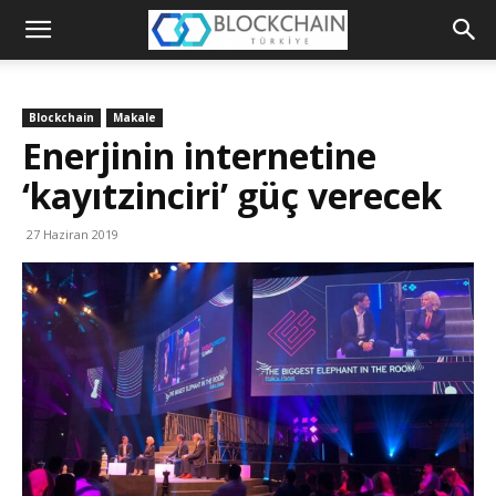
Blockchain
Türkiye
Blockchain
Makale
Platformu
Enerjinin internetine
‘kayıtzinciri’ güç verecek
27 Haziran 2019