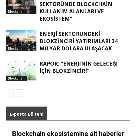
SEKTÖRÜNDE BLOCKCHAIN
KULLANIM ALANLARI VE
Blockchain
EKOSISTEM”
ENERJI SEKTÖRÜNDEKI
BLOKZINCIRI YATIRIMLARI 34
MILYAR DOLARA ULAŞACAK
Blockchain
RAPOR: “ENERJININ GELECEĞI
IÇIN BLOKZINCIRI”
Blockchain
E-posta Bülteni
Blockchain ekosistemine ait haberler