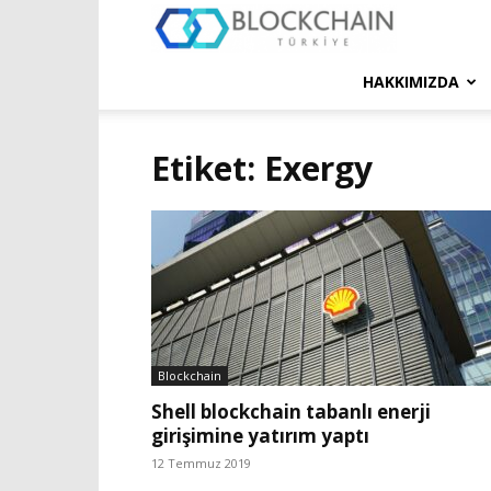
Blockchain
Türkiye
HAKKIMIZDA
Platformu
Etiket: Exergy
Blockchain
Shell blockchain tabanlı enerji
girişimine yatırım yaptı
12 Temmuz 2019