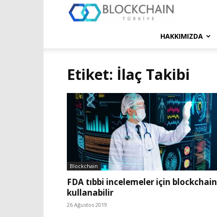
Blockchain
Türkiye
HAKKIMIZDA
Platformu
Etiket: İlaç Takibi
Blockchain
FDA tıbbi incelemeler için blockchain
kullanabilir
26 Ağustos 2019