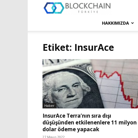
Blockchain
Türkiye
HAKKIMIZDA
Platformu
Etiket: InsurAce
Haber
InsurAce Terra’nın sıra dışı
düşüşünden etkilenenlere 11 milyon
dolar ödeme yapacak
27 Mayıs 2022