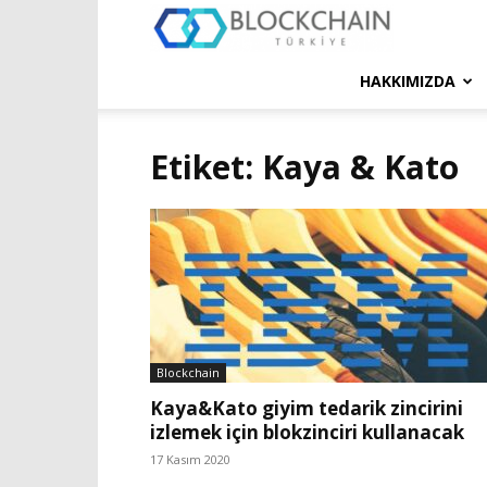
Blockchain
Türkiye
HAKKIMIZDA
Platformu
Etiket: Kaya & Kato
Blockchain
Kaya&Kato giyim tedarik zincirini
izlemek için blokzinciri kullanacak
17 Kasım 2020