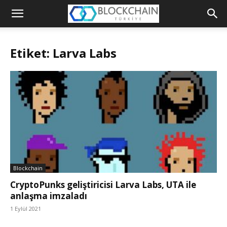
Blockchain
Türkiye
Etiket: Larva Labs
Platformu
Blockchain
CryptoPunks geliştiricisi Larva Labs, UTA ile
anlaşma imzaladı
1 Eylül 2021