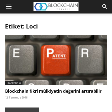
Blockchain
Türkiye
Etiket: Loci
Platformu
Blockchain
Blockchain fikri mülkiyetin değerini artırabilir
12 Temmuz 2018