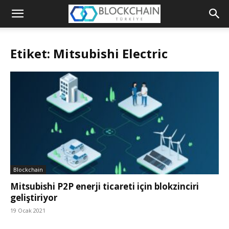
Blockchain
Türkiye
Etiket: Mitsubishi Electric
Platformu
Blockchain
Mitsubishi P2P enerji ticareti için blokzinciri
geliştiriyor
19 Ocak 2021