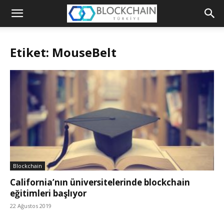
Blockchain
Türkiye
Etiket: MouseBelt
Platformu
Blockchain
California’nın üniversitelerinde blockchain
eğitimleri başlıyor
22 Ağustos 2019