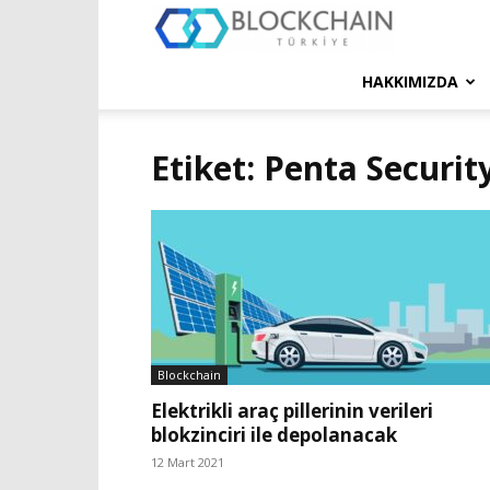
Blockchain
Türkiye
HAKKIMIZDA
Platformu
Etiket: Penta Securit
Blockchain
Elektrikli araç pillerinin verileri
blokzinciri ile depolanacak
12 Mart 2021