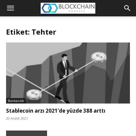
Blockchain
Türkiye
Etiket: Tehter
Platformu
Bankacılık
Stablecoin arzı 2021’de yüzde 388 arttı
20 Aralık 2021