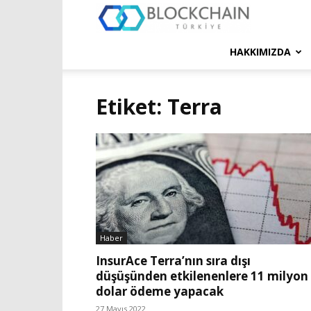
Blockchain
Türkiye
HAKKIMIZDA
Platformu
Etiket: Terra
Haber
InsurAce Terra’nın sıra dışı
düşüşünden etkilenenlere 11 milyon
dolar ödeme yapacak
27 Mayıs 2022