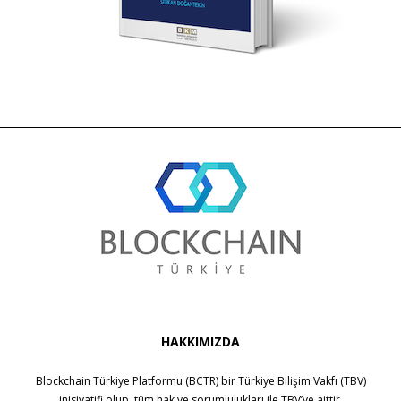
HAKKIMIZDA
Blockchain Türkiye Platformu (BCTR) bir
Türkiye Bilişim Vakfı (TBV)
inisiyatifi olup, tüm hak ve sorumlulukları ile
TBV
’ye aittir.