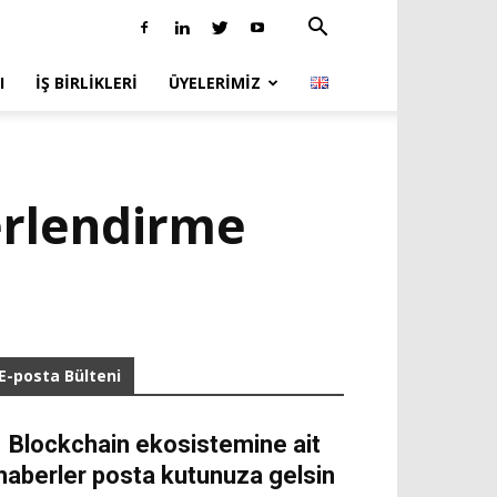
I
İŞ BIRLIKLERI
ÜYELERIMIZ
erlendirme
E-posta Bülteni
Blockchain ekosistemine ait
haberler posta kutunuza gelsin