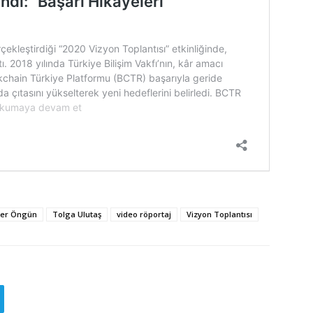
ger Öngün
Tolga Ulutaş
video röportaj
Vizyon Toplantısı