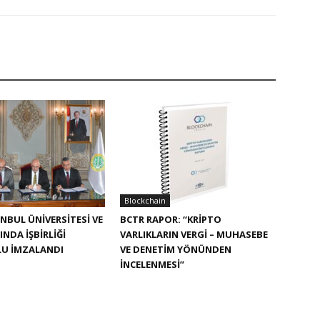
Blockchain
ANBUL ÜNIVERSITESI VE
BCTR RAPOR: “KRIPTO
NDA IŞBIRLIĞI
VARLIKLARIN VERGI – MUHASEBE
U IMZALANDI
VE DENETIM YÖNÜNDEN
İNCELENMESI”