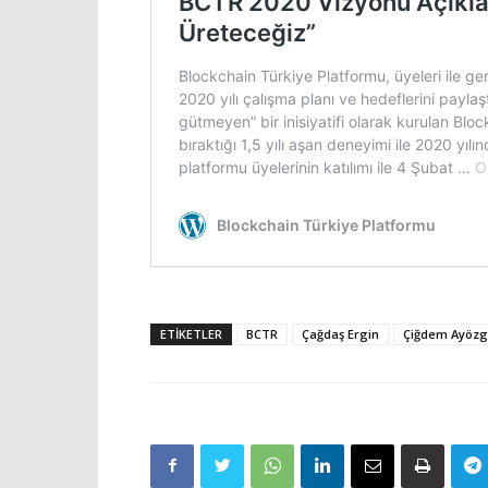
ETIKETLER
BCTR
Çağdaş Ergin
Çiğdem Ayöz