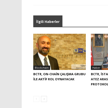
İlgili Haberler
Blockchain
Haber
BCTR, ON-CHAIN ÇALIŞMA GRUBU
BCTR, İST
ILE AKTIF ROL OYNAYACAK
ATEZ ARASI
PROTOKOL